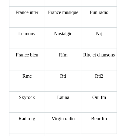
France inter
France musique
Fun radio
Le mouv
Nostalgie
Nrj
France bleu
Rfm
Rire et chansons
Rmc
Rtl
Rtl2
Skyrock
Latina
Oui fm
Radio fg
Virgin radio
Beur fm