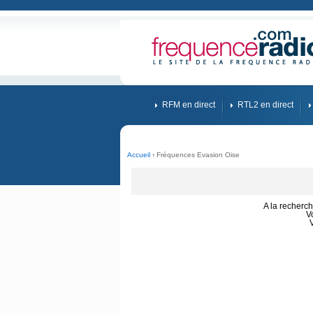
RFM en direct
RTL2 en direct
Accueil
› Fréquences Evasion Oise
A la recherc
V