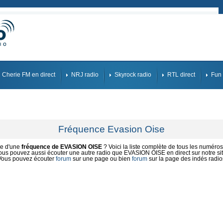
Cherie FM en direct
NRJ radio
Skyrock radio
RTL direct
Fun 
Fréquence Evasion Oise
he d'une
fréquence de EVASION OISE
? Voici la liste complète de tous les numéros 
ous pouvez aussi écouter une autre radio que EVASION OISE en direct sur notre sit
Vous pouvez écouter
forum
sur une page ou bien
forum
sur la page des indés radio