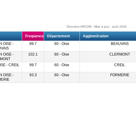
Données ARCOM - Mise à jour : août 2026
Frequence
Département
Agglomération
 OISE -
89.7
60 - Oise
BEAUVAIS
VAIS
 OISE -
102.1
60 - Oise
CLERMONT
MONT
SE - CREIL
99.7
60 - Oise
CREIL
 OISE -
93.3
60 - Oise
FORMERIE
ERIE