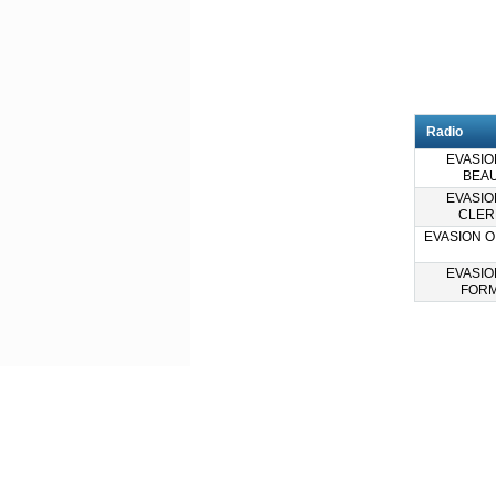
Radio
EVASION
BEAU
EVASION
CLER
EVASION OI
EVASION
FORM