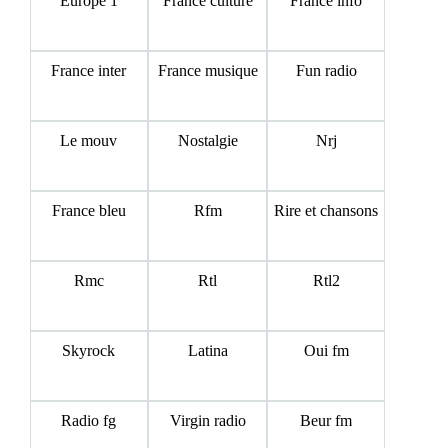
Europe 1
France culture
France info
France inter
France musique
Fun radio
Le mouv
Nostalgie
Nrj
France bleu
Rfm
Rire et chansons
Rmc
Rtl
Rtl2
Skyrock
Latina
Oui fm
Radio fg
Virgin radio
Beur fm